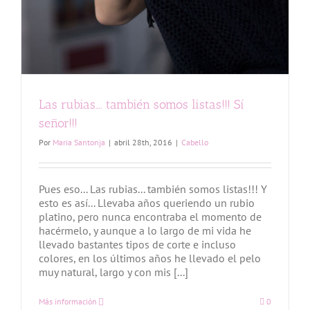
Las rubias…. también somos listas!!! Sí
señor!!!
Por
Maria Santonja
|
abril 28th, 2016
|
Cabello
Pues eso... Las rubias... también somos listas!!! Y
esto es así... Llevaba años queriendo un rubio
platino, pero nunca encontraba el momento de
hacérmelo, y aunque a lo largo de mi vida he
llevado bastantes tipos de corte e incluso
colores, en los últimos años he llevado el pelo
muy natural, largo y con mis [...]
Más información
0