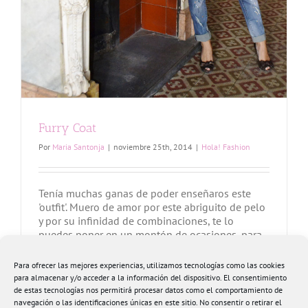
Furry Coat
Por
Maria Santonja
|
noviembre 25th, 2014
|
Hola! Fashion
Tenía muchas ganas de poder enseñaros este
'outfit'. Muero de amor por este abriguito de pelo
y por su infinidad de combinaciones, te lo
puedes poner en un montón de ocasiones, para
ir a trabajar, para salir una noche sobre un
vestido joya o uno sencillo, ya que solo con el
Para ofrecer las mejores experiencias, utilizamos tecnologías como las cookies
abrigo no necesitas ningún [...]
para almacenar y/o acceder a la información del dispositivo. El consentimiento
de estas tecnologías nos permitirá procesar datos como el comportamiento de
navegación o las identificaciones únicas en este sitio. No consentir o retirar el
Más información
8