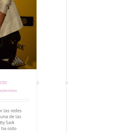
nte
tybandistas
 las redes
 una de las
tty Sark
s ha oído