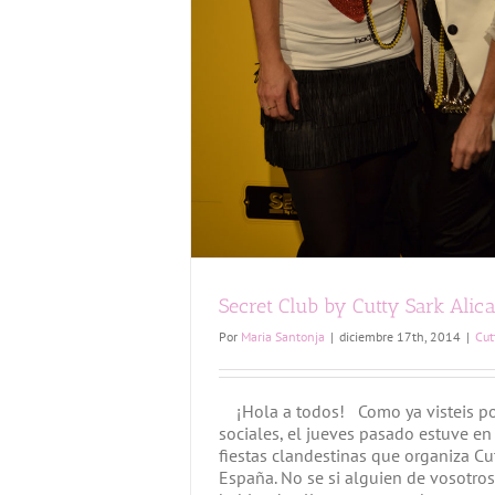
Secret Club by Cutty Sark Alica
Por
Maria Santonja
|
diciembre 17th, 2014
|
Cut
¡Hola a todos! Como ya visteis por
sociales, el jueves pasado estuve en
fiestas clandestinas que organiza Cu
España. No se si alguien de vosotro