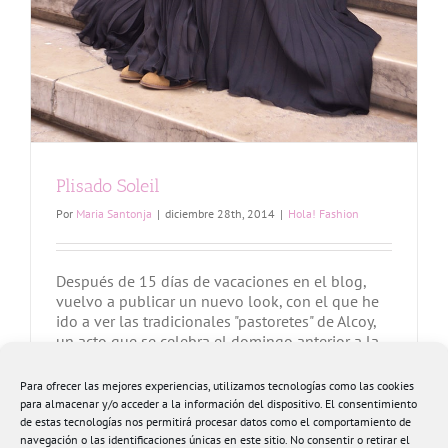
Plisado Soleil
Por
Maria Santonja
|
diciembre 28th, 2014
|
Hola! Fashion
Después de 15 días de vacaciones en el blog,
vuelvo a publicar un nuevo look, con el que he
ido a ver las tradicionales "pastoretes" de Alcoy,
un acto que se celebra el domingo anterior a la
Cabalgata de los Reyes Magos, de Interés
Turístico Nacional y las más antiguas de España y
Para ofrecer las mejores experiencias, utilizamos tecnologías como las cookies
posiblemente del [...]
para almacenar y/o acceder a la información del dispositivo. El consentimiento
de estas tecnologías nos permitirá procesar datos como el comportamiento de
navegación o las identificaciones únicas en este sitio. No consentir o retirar el
Más información
0