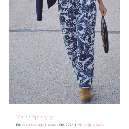
Mister Spex y yo
Por
Maria Santonja
|
octubre 5th, 2014
|
Mister Spex
,
Outfit