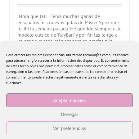
¡Hola que tal! Tenía muchas ganas de
enseñaros mis nuevas gafas de Mister Spex que
recibí la semana pasada. He querido siempre este
modelo clásico de 'RayBan' y por fin las tengo a
un precio mucho más económico gracias a la
colección propia Mister Spex Collection. En esta
página podréis encontrar las mejores gafas de
Para ofrecer las mejores experiencias, utilizamos tecnologías como las cookies
[...]
para almacenar y/o acceder a la información del dispositivo. El consentimiento
de estas tecnologías nos permitirá procesar datos como el comportamiento de
navegación o las identificaciones únicas en este sitio. No consentir o retirar el
Más información
2
consentimiento, puede afectar negativamente a ciertas características y
funciones.
Aceptar cookies
Denegar
Ver preferencias