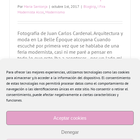
Por
Maria Santonja
|
octubre 1st, 2017
|
Blogtrip
,
I Fira
Modernista Alcoi
,
Modernismo
Fotografía de Juan Carlos Cardenal. Arquitectura y
moda en La Belle Époque alcoyana Cuando
escuché por primera vez que se hablaba de una
feria modernista, casi ni me paré a pensar en
todo lo que esto iba a acontecer... por un lado mi
hermana me comentaba que se estaba
confeccionando un traje para esta semana
Para ofrecer las mejores experiencias, utilizamos tecnologías como las cookies
Modernista, para [...]
para almacenar y/o acceder a la información del dispositivo. El consentimiento
de estas tecnologías nos permitirá procesar datos como el comportamiento de
navegación o las identificaciones únicas en este sitio. No consentir o retirar el
Más información
0
consentimiento, puede afectar negativamente a ciertas características y
funciones.
Aceptar cookies
Denegar