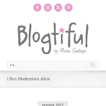
Saltar
al
Facebook
Instagram
X
Pinterest
contenido
Ir a...
I Fira Modernista Alcoi
octubre 2017