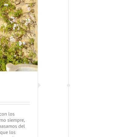
 con los
omo siempre,
 pasamos del
 que los