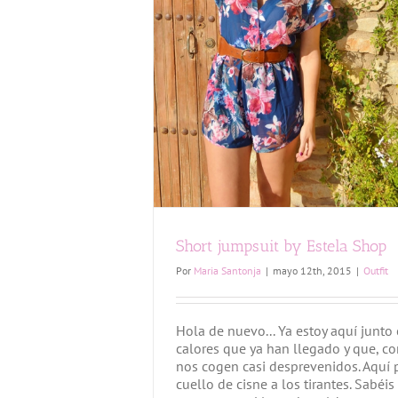
Short jumpsuit by Estela Shop
Por
Maria Santonja
|
mayo 12th, 2015
|
Outfit
Hola de nuevo... Ya estoy aquí junto
calores que ya han llegado y que, c
nos cogen casi desprevenidos. Aquí
cuello de cisne a los tirantes. Sabéis