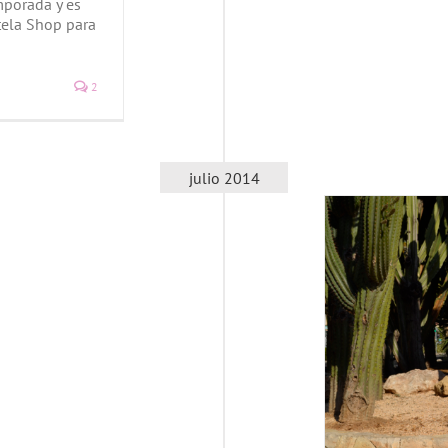
mporada y es
tela Shop para
2
julio 2014
Look falda midi
Hola! Fashion