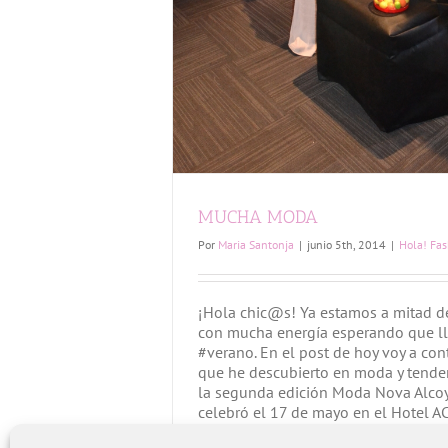
MUCHA MODA
Por
Maria Santonja
|
junio 5th, 2014
|
Hola! Fa
¡Hola chic@s! Ya estamos a mitad d
con mucha energía esperando que ll
#verano. En el post de hoy voy a con
que he descubierto en moda y tenden
la segunda edición Moda Nova Alcoy
celebró el 17 de mayo en el Hotel AC d