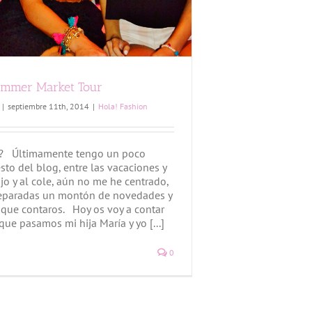
ummer Market Tour
|
septiembre 11th, 2014
|
Hola! Fashion
l? Últimamente tengo un poco
to del blog, entre las vacaciones y
ajo y al cole, aún no me he centrado,
eparadas un montón de novedades y
que contaros. Hoy os voy a contar
 que pasamos mi hija María y yo [...]
0