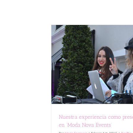
encia como
da Nova Events’
Nuestra experiencia como pres
en ‘Moda Nova Events’