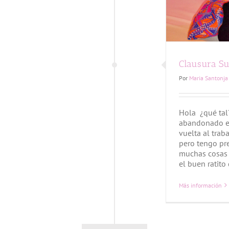
Clausura S
Por
Maria Santonja
Hola ¿qué ta
abandonado es
vuelta al trab
pero tengo pr
muchas cosas 
el buen ratito
Más información