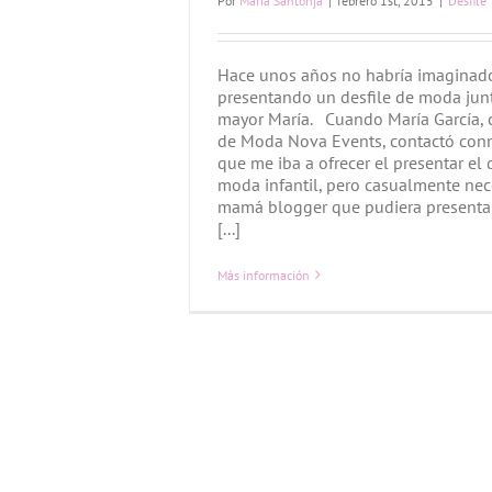
Por
Maria Santonja
|
febrero 1st, 2015
|
Desfile
Hace unos años no habría imaginad
presentando un desfile de moda junt
mayor María. Cuando María García,
de Moda Nova Events, contactó con
que me iba a ofrecer el presentar el 
moda infantil, pero casualmente ne
mamá blogger que pudiera presentar
[...]
Más información