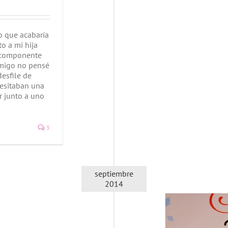
o que acabaría
o a mi hija
 componente
migo no pensé
desfile de
cesitaban una
 junto a uno
3
septiembre
2014