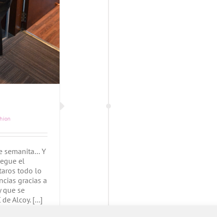
shion
e semanita… Y
egue el
taros todo lo
cias gracias a
 que se
e Alcoy. [...]