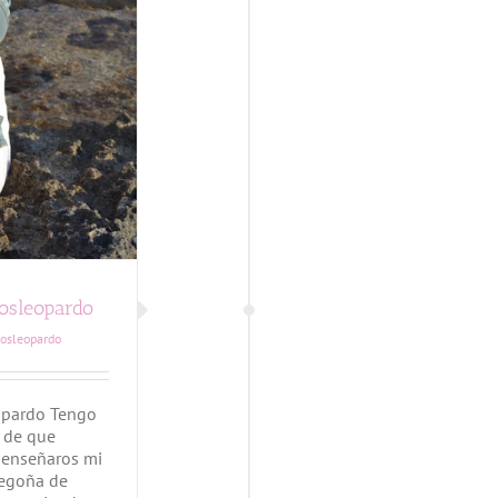
osleopardo
osleopardo
opardo Tengo
 de que
y enseñaros mi
Begoña de