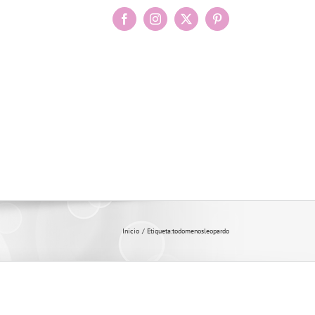
Facebook
Instagram
X
Pinterest
Inicio
Etiqueta:
todomenosleopardo