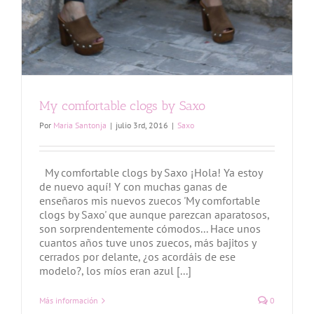
My comfortable clogs by Saxo
Por
Maria Santonja
|
julio 3rd, 2016
|
Saxo
My comfortable clogs by Saxo ¡Hola! Ya estoy
de nuevo aquí! Y con muchas ganas de
enseñaros mis nuevos zuecos 'My comfortable
clogs by Saxo' que aunque parezcan aparatosos,
son sorprendentemente cómodos... Hace unos
cuantos años tuve unos zuecos, más bajitos y
cerrados por delante, ¿os acordáis de ese
modelo?, los míos eran azul [...]
Más información
0