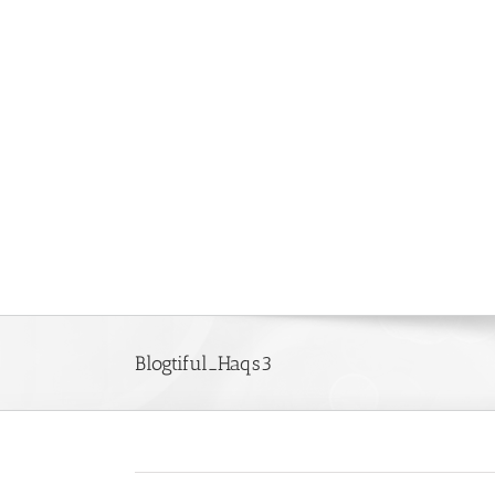
Saltar
al
contenido
Blogtiful_Haqs3