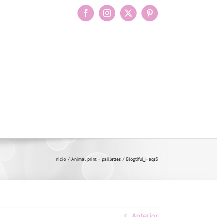
Facebook
Instagram
X
Pinterest
Inicio
Animal print + paillettes
Blogtiful_Haqs3
Anterior