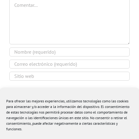
Comentar
Guardar mi nombre, email y sitio web en este
navegador para la próxima vez que comente.
Para ofrecer las mejores experiencias, utilizamos tecnologías como las cookies
para almacenar y/o acceder a la información del dispositivo. El consentimiento
de estas tecnologías nos permitirá procesar datos como el comportamiento de
navegación o las identificaciones únicas en este sitio. No consentir o retirar el
consentimiento, puede afectar negativamente a ciertas características y
funciones.