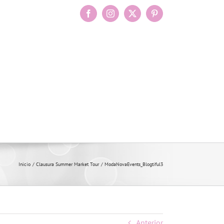
Facebook
Instagram
X
Pinterest
Inicio
Clausura Summer Market Tour
ModaNovaEvents_Blogtiful3
Anterior