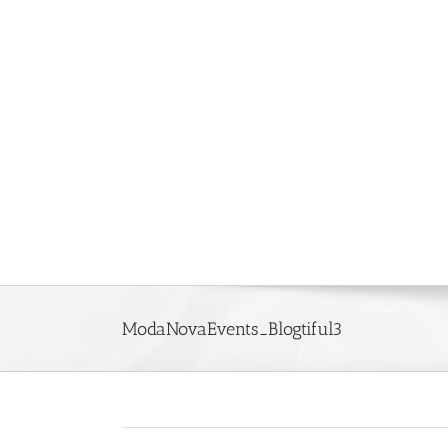
Saltar
al
contenido
ModaNovaEvents_Blogtiful3