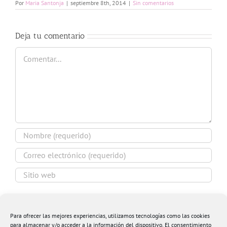
Por
Maria Santonja
|
septiembre 8th, 2014
|
Sin comentarios
Deja tu comentario
Comentar
Guardar mi nombre, email y sitio web en este
navegador para la próxima vez que comente.
Para ofrecer las mejores experiencias, utilizamos tecnologías como las cookies
para almacenar y/o acceder a la información del dispositivo. El consentimiento