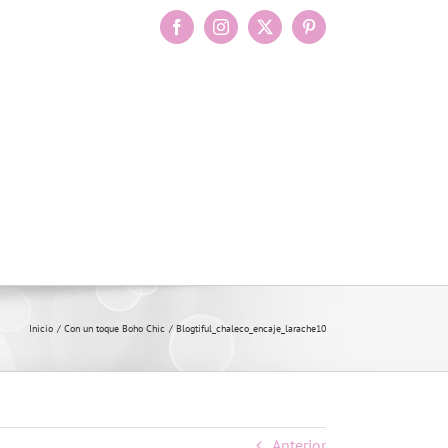
Facebook
Instagram
X
Pinterest
Inicio
Con un toque Boho Chic
Blogtiful_chaleco_encaje_larache10
Anterior