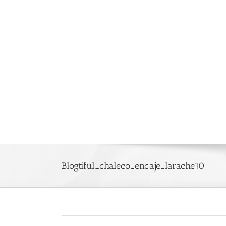
Saltar
al
contenido
Blogtiful_chaleco_encaje_larache10