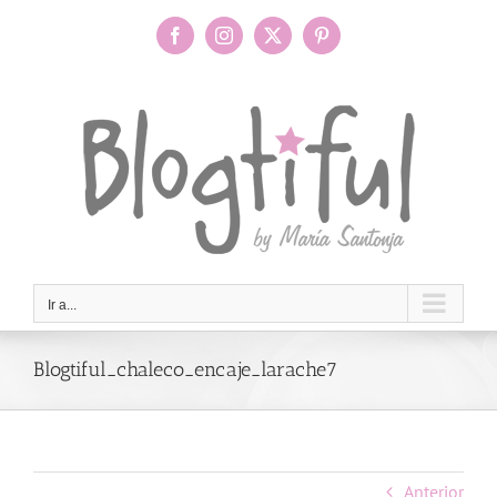
Saltar
al
Facebook
Instagram
X
Pinterest
contenido
Ir a...
Blogtiful_chaleco_encaje_larache7
Anterior