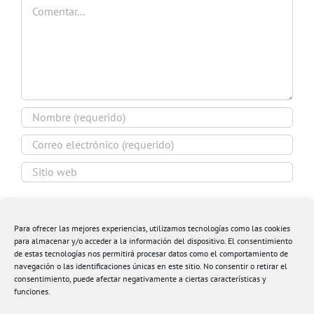
Comentar
Guardar mi nombre, email y sitio web en este
navegador para la próxima vez que comente.
Para ofrecer las mejores experiencias, utilizamos tecnologías como las cookies
para almacenar y/o acceder a la información del dispositivo. El consentimiento
de estas tecnologías nos permitirá procesar datos como el comportamiento de
navegación o las identificaciones únicas en este sitio. No consentir o retirar el
consentimiento, puede afectar negativamente a ciertas características y
funciones.