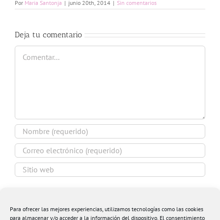
Por
Maria Santonja
|
junio 20th, 2014
|
Sin comentarios
Deja tu comentario
Comentar
Guardar mi nombre, email y sitio web en este
navegador para la próxima vez que comente.
Para ofrecer las mejores experiencias, utilizamos tecnologías como las cookies
para almacenar y/o acceder a la información del dispositivo. El consentimiento