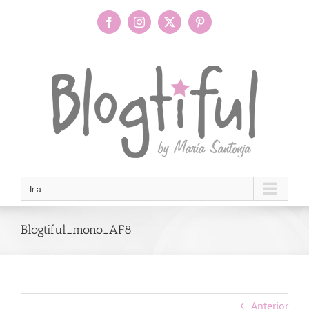
Saltar
al
Facebook
Instagram
X
Pinterest
contenido
Ir a...
Blogtiful_mono_AF8
Anterior