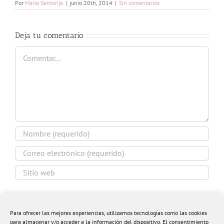
Por
Maria Santonja
|
junio 20th, 2014
|
Sin comentarios
Deja tu comentario
Comentar
Guardar mi nombre, email y sitio web en este
navegador para la próxima vez que comente.
Para ofrecer las mejores experiencias, utilizamos tecnologías como las cookies
para almacenar y/o acceder a la información del dispositivo. El consentimiento