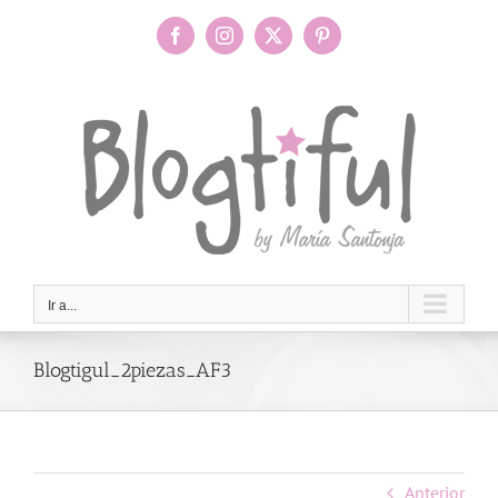
Saltar
al
Facebook
Instagram
X
Pinterest
contenido
Ir a...
Blogtigul_2piezas_AF3
Anterior