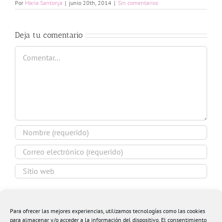
Por
Maria Santonja
|
junio 20th, 2014
|
Sin comentarios
Deja tu comentario
Comentar
Guardar mi nombre, email y sitio web en este
navegador para la próxima vez que comente.
Para ofrecer las mejores experiencias, utilizamos tecnologías como las cookies
para almacenar y/o acceder a la información del dispositivo. El consentimiento