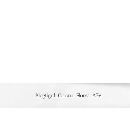
Saltar
al
contenido
Blogtigul_Corona_Flores_AF6