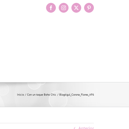
Facebook
Instagram
X
Pinterest
Inicio
Con un toque Boho Chic
Blogtigul_Corona_Flores_AF6
Anterior