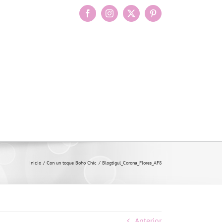
Facebook
Instagram
X
Pinterest
Inicio
Con un toque Boho Chic
Blogtigul_Corona_Flores_AF8
Anterior