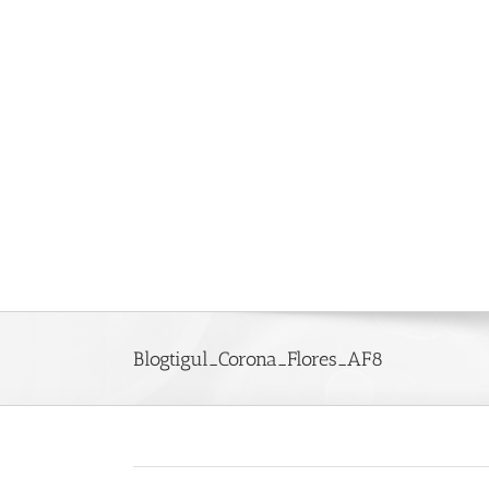
Saltar
al
contenido
Blogtigul_Corona_Flores_AF8