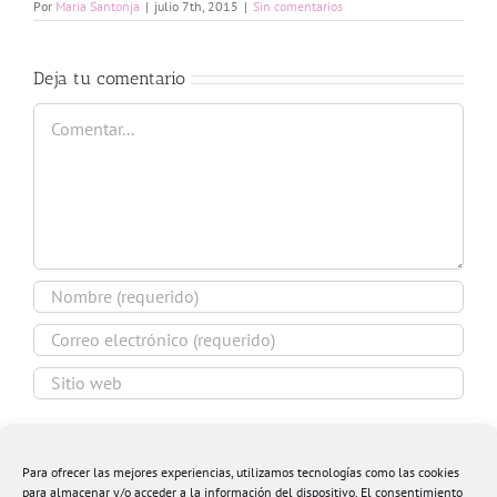
Por
Maria Santonja
|
julio 7th, 2015
|
Sin comentarios
Deja tu comentario
Comentar
Guardar mi nombre, email y sitio web en este
navegador para la próxima vez que comente.
Para ofrecer las mejores experiencias, utilizamos tecnologías como las cookies
para almacenar y/o acceder a la información del dispositivo. El consentimiento