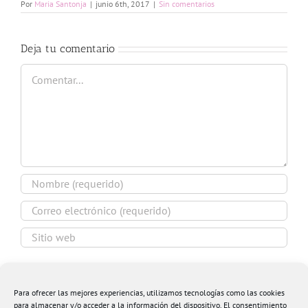
Por
Maria Santonja
|
junio 6th, 2017
|
Sin comentarios
Deja tu comentario
Comentar
Guardar mi nombre, email y sitio web en este
navegador para la próxima vez que comente.
Para ofrecer las mejores experiencias, utilizamos tecnologías como las cookies
para almacenar y/o acceder a la información del dispositivo. El consentimiento