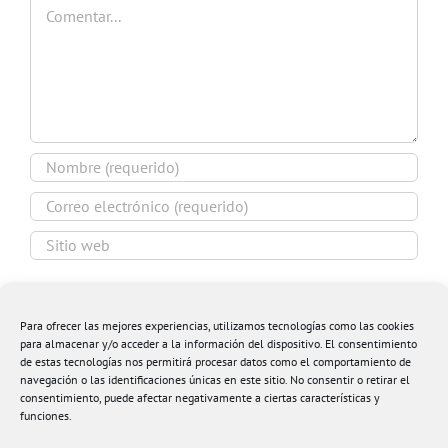
Comentar
Guardar mi nombre, email y sitio web en este
navegador para la próxima vez que comente.
Para ofrecer las mejores experiencias, utilizamos tecnologías como las cookies
para almacenar y/o acceder a la información del dispositivo. El consentimiento
de estas tecnologías nos permitirá procesar datos como el comportamiento de
navegación o las identificaciones únicas en este sitio. No consentir o retirar el
consentimiento, puede afectar negativamente a ciertas características y
funciones.