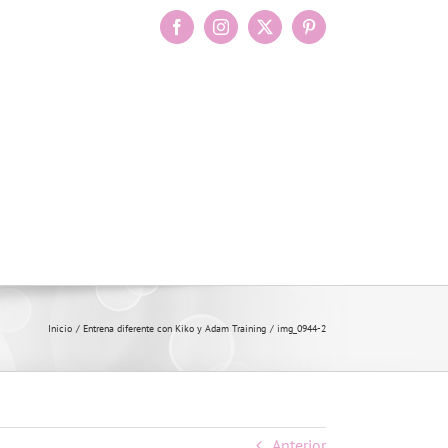
Facebook
Instagram
X
Pinterest
Inicio
Entrena diferente con Kiko y Adam Training
img_0944-2
Anterior