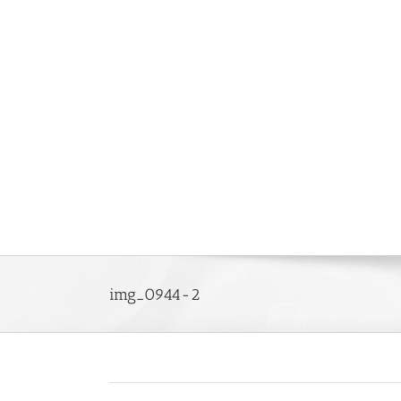
Saltar
al
contenido
img_0944-2