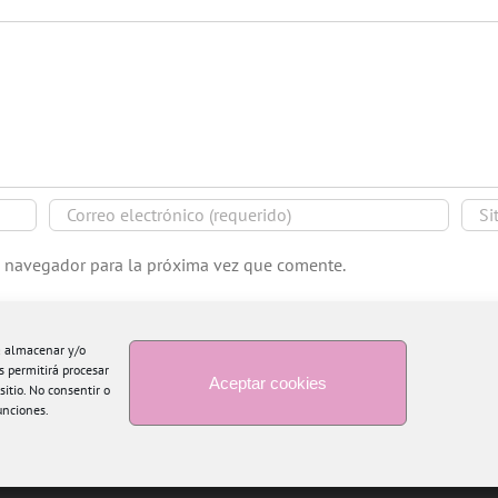
e navegador para la próxima vez que comente.
ra almacenar y/o
s permitirá procesar
Aceptar cookies
itio. No consentir o
unciones.
Copyright 2015 Blogtiful by María Santonja | Todos los derechos reservados