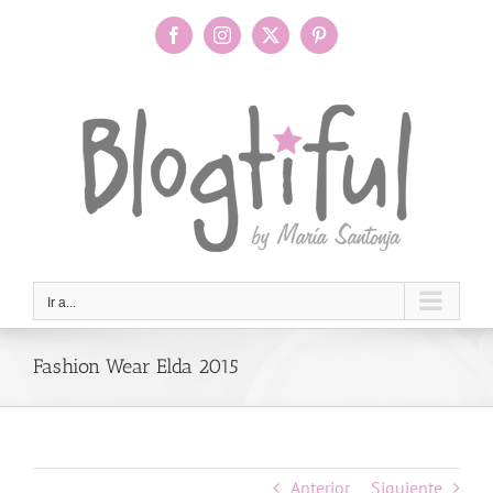
Saltar
al
Facebook
Instagram
X
Pinterest
contenido
Ir a...
Fashion Wear Elda 2015
Anterior
Siguiente