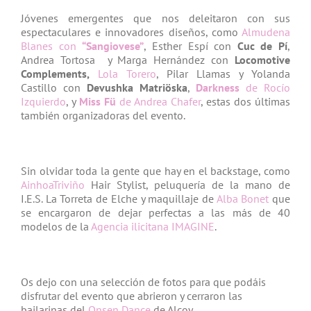
Jóvenes emergentes que nos deleitaron con sus
espectaculares e innovadores diseños, como
Almudena
Blanes con
“Sangiovese”
, Esther Espí con
Cuc de Pí
,
Andrea Tortosa y Marga Hernández con
Locomotive
Complements,
Lola Torero
, Pilar Llamas y Yolanda
Castillo con
Devushka Matriöska
,
Darkness
de Rocío
Izquierdo
, y
Miss Fü
de Andrea Chafer
, estas dos últimas
también organizadoras del evento.
Sin olvidar toda la gente que hay en el backstage, como
AinhoaTriviño
Hair Stylist, peluquería de la mano de
I.E.S. La Torreta de Elche y maquillaje de
Alba Bonet
que
se encargaron de dejar perfectas a las más de 40
modelos de la
Agencia ilicitana IMAGINE
.
Os dejo con una selección de fotos para que podáis
disfrutar del evento que abrieron y cerraron las
bailarinas del
Onsen Dance
de Alcoy.