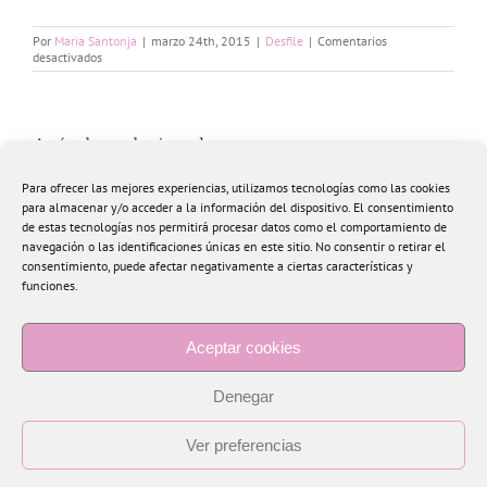
Por
Maria Santonja
|
marzo 24th, 2015
|
Desfile
|
Comentarios
en
desactivados
Fashion
Wear
Elda
2015
Artículos relacionados
Para ofrecer las mejores experiencias, utilizamos tecnologías como las cookies
para almacenar y/o acceder a la información del dispositivo. El consentimiento
de estas tecnologías nos permitirá procesar datos como el comportamiento de
Roberto Verino
navegación o las identificaciones únicas en este sitio. No consentir o retirar el
s
Desfile
Colección
consentimiento, puede afectar negativamente a ciertas características y
EASDAlcoi en
Primavera
funciones.
Ágora
Verano 2015
Aceptar cookies
Denegar
Ver preferencias