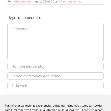
Por
Maria Santonja
|
marzo 22nd, 2016
|
Sin comentarios
Deja tu comentario
Comentar
Guardar mi nombre, email y sitio web en este
navegador para la próxima vez que comente.
Para ofrecer las mejores experiencias, utilizamos tecnologías como las cookies
para almacenar y/o acceder a la información del dispositivo. El consentimiento