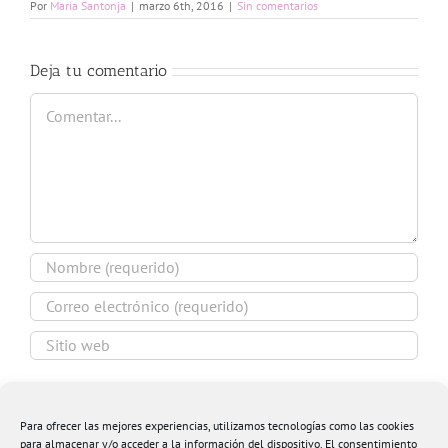
Por
Maria Santonja
|
marzo 6th, 2016
|
Sin comentarios
Deja tu comentario
Comentar
Guardar mi nombre, email y sitio web en este
navegador para la próxima vez que comente.
Para ofrecer las mejores experiencias, utilizamos tecnologías como las cookies
para almacenar y/o acceder a la información del dispositivo. El consentimiento