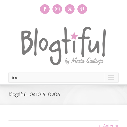
Saltar
al
Facebook
Instagram
X
Pinterest
contenido
Ir a...
blogtiful_041015_0206
Anterior