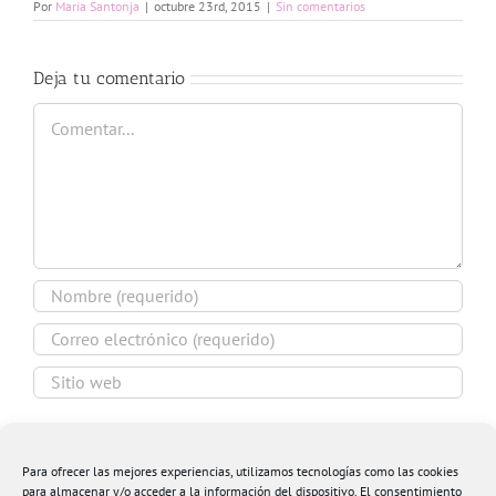
Por
Maria Santonja
|
octubre 23rd, 2015
|
Sin comentarios
Deja tu comentario
Comentar
Guardar mi nombre, email y sitio web en este
navegador para la próxima vez que comente.
Para ofrecer las mejores experiencias, utilizamos tecnologías como las cookies
para almacenar y/o acceder a la información del dispositivo. El consentimiento