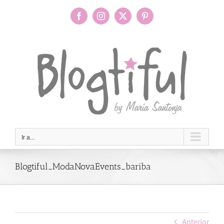
Saltar
al
Facebook
Instagram
X
Pinterest
contenido
Ir a...
Blogtiful_ModaNovaEvents_bariba
Anterior