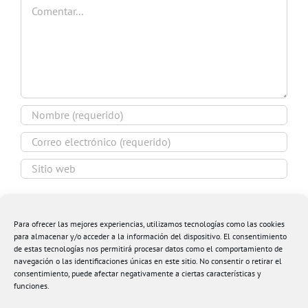
Comentar
Guardar mi nombre, email y sitio web en este
navegador para la próxima vez que comente.
Para ofrecer las mejores experiencias, utilizamos tecnologías como las cookies
para almacenar y/o acceder a la información del dispositivo. El consentimiento
de estas tecnologías nos permitirá procesar datos como el comportamiento de
navegación o las identificaciones únicas en este sitio. No consentir o retirar el
consentimiento, puede afectar negativamente a ciertas características y
funciones.