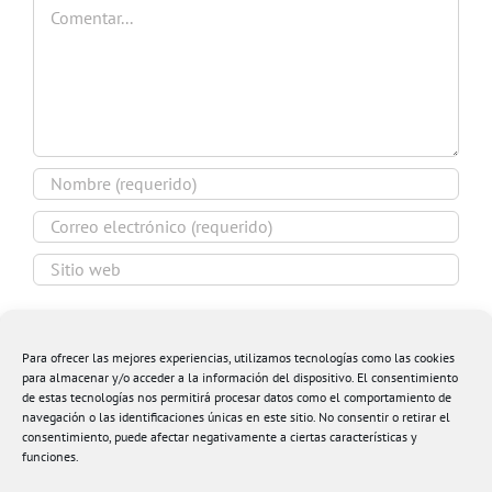
Comentar
Guardar mi nombre, email y sitio web en este
navegador para la próxima vez que comente.
Para ofrecer las mejores experiencias, utilizamos tecnologías como las cookies
para almacenar y/o acceder a la información del dispositivo. El consentimiento
de estas tecnologías nos permitirá procesar datos como el comportamiento de
navegación o las identificaciones únicas en este sitio. No consentir o retirar el
consentimiento, puede afectar negativamente a ciertas características y
funciones.