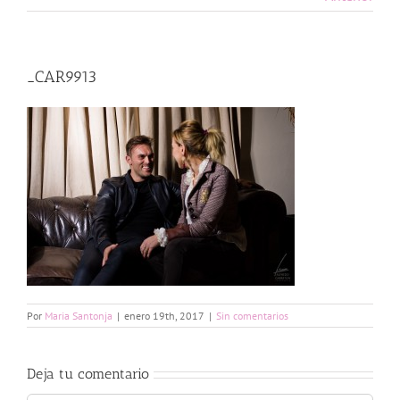
_CAR9913
Por
Maria Santonja
|
enero 19th, 2017
|
Sin comentarios
Deja tu comentario