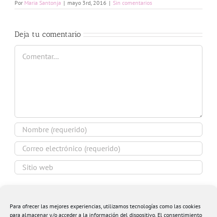
Por
Maria Santonja
|
mayo 3rd, 2016
|
Sin comentarios
Deja tu comentario
Comentar
Guardar mi nombre, email y sitio web en este
navegador para la próxima vez que comente.
Para ofrecer las mejores experiencias, utilizamos tecnologías como las cookies
para almacenar y/o acceder a la información del dispositivo. El consentimiento