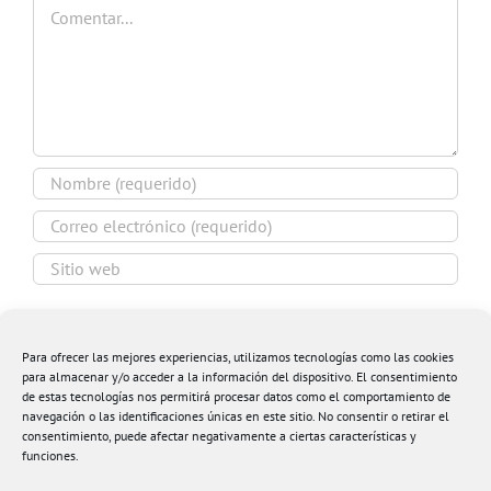
Comentar
Guardar mi nombre, email y sitio web en este
navegador para la próxima vez que comente.
Para ofrecer las mejores experiencias, utilizamos tecnologías como las cookies
para almacenar y/o acceder a la información del dispositivo. El consentimiento
de estas tecnologías nos permitirá procesar datos como el comportamiento de
navegación o las identificaciones únicas en este sitio. No consentir o retirar el
consentimiento, puede afectar negativamente a ciertas características y
funciones.