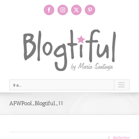
Saltar
al
Facebook
Instagram
X
Pinterest
contenido
Ir a...
AFWPool_Blogtiful_11
Anterior