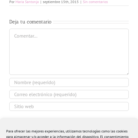
Por
Maria Santonja
|
septiembre 15th, 2015
|
Sin comentarios
Deja tu comentario
Comentar
Guardar mi nombre, email y sitio web en este
navegador para la próxima vez que comente.
Para ofrecer las mejores experiencias, utilizamos tecnologías como las cookies
para almacenar y/o acceder a la información del dispositivo. El consentimiento