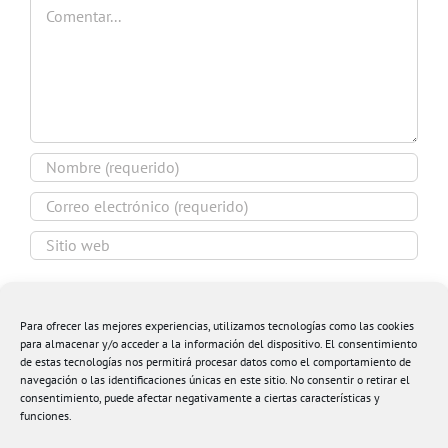
Comentar
Guardar mi nombre, email y sitio web en este
navegador para la próxima vez que comente.
Para ofrecer las mejores experiencias, utilizamos tecnologías como las cookies
para almacenar y/o acceder a la información del dispositivo. El consentimiento
de estas tecnologías nos permitirá procesar datos como el comportamiento de
navegación o las identificaciones únicas en este sitio. No consentir o retirar el
consentimiento, puede afectar negativamente a ciertas características y
funciones.