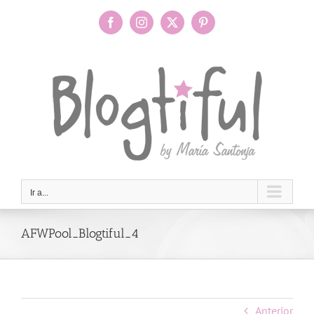
Saltar
al
Facebook
Instagram
X
Pinterest
contenido
Ir a...
AFWPool_Blogtiful_4
Anterior