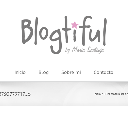
Inicio
Blog
Sobre mi
Contacto
3760779717_o
Inicio
I Fira Modernista d’