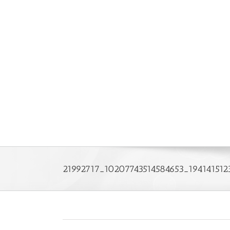
Saltar
al
contenido
21992717_10207743514584653_194141512