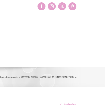
Facebook
Instagram
X
Pinterest
Alcoi, el meu poble.
21992717_10207743514584653_1941415123760779717_o
Anterior