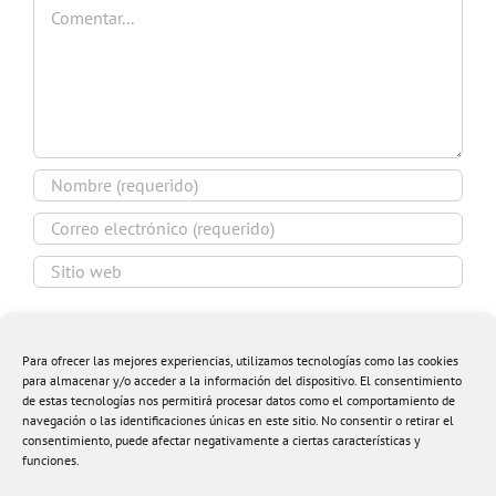
Comentar
Guardar mi nombre, email y sitio web en este
navegador para la próxima vez que comente.
Para ofrecer las mejores experiencias, utilizamos tecnologías como las cookies
para almacenar y/o acceder a la información del dispositivo. El consentimiento
de estas tecnologías nos permitirá procesar datos como el comportamiento de
navegación o las identificaciones únicas en este sitio. No consentir o retirar el
consentimiento, puede afectar negativamente a ciertas características y
funciones.