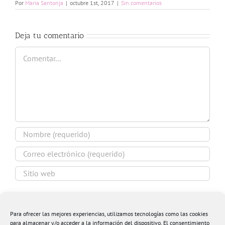
Por
Maria Santonja
|
octubre 1st, 2017
|
Sin comentarios
Deja tu comentario
Comentar
Guardar mi nombre, email y sitio web en este
navegador para la próxima vez que comente.
Para ofrecer las mejores experiencias, utilizamos tecnologías como las cookies
para almacenar y/o acceder a la información del dispositivo. El consentimiento