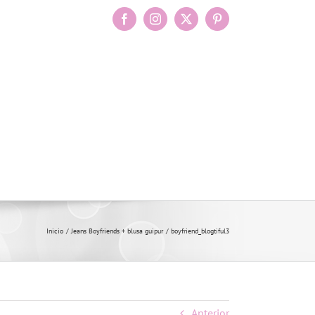
Facebook
Instagram
X
Pinterest
Inicio
Jeans Boyfriends + blusa guipur
boyfriend_blogtiful3
Anterior