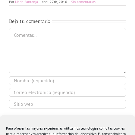
Por
Maria Santonja
|
abril 27th, 2016
|
Sin comentarios
Deja tu comentario
Comentar
Guardar mi nombre, email y sitio web en este
navegador para la próxima vez que comente.
Para ofrecer las mejores experiencias, utilizamos tecnologías como las cookies
para almacenar y/o acceder a la información del dispositivo. El consentimiento