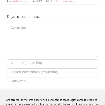
Por
Maria Santonja
|
abril 27th, 2016
|
Sin comentarios
Deja tu comentario
Comentar
Guardar mi nombre, email y sitio web en este
navegador para la próxima vez que comente.
Para ofrecer las mejores experiencias, utilizamos tecnologías como las cookies
para almacenar y/o acceder a la información del dispositivo. El consentimiento