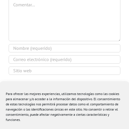
Comentar
Guardar mi nombre, email y sitio web en este
navegador para la próxima vez que comente.
Para ofrecer las mejores experiencias, utilizamos tecnologías como las cookies
para almacenar y/o acceder a la información del dispositivo. El consentimiento
de estas tecnologías nos permitirá procesar datos como el comportamiento de
navegación o las identificaciones únicas en este sitio. No consentir o retirar el
consentimiento, puede afectar negativamente a ciertas características y
funciones.