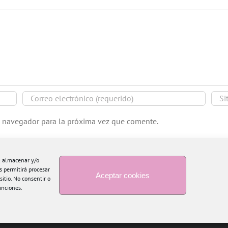
e navegador para la próxima vez que comente.
ra almacenar y/o
s permitirá procesar
Aceptar cookies
itio. No consentir o
unciones.
Copyright 2015 Blogtiful by María Santonja | Todos los derechos reservados