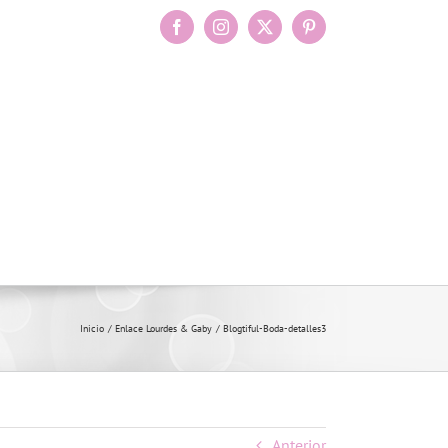
Facebook
Instagram
X
Pinterest
Inicio
Enlace Lourdes & Gaby
Blogtiful-Boda-detalles3
Anterior