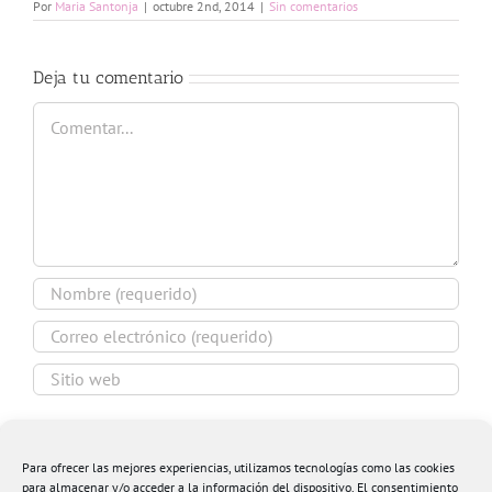
Por
Maria Santonja
|
octubre 2nd, 2014
|
Sin comentarios
Deja tu comentario
Comentar
Guardar mi nombre, email y sitio web en este
navegador para la próxima vez que comente.
Para ofrecer las mejores experiencias, utilizamos tecnologías como las cookies
para almacenar y/o acceder a la información del dispositivo. El consentimiento