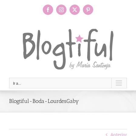
Saltar
al
Facebook
Instagram
X
Pinterest
contenido
Ir a...
Blogtiful-Boda-LourdesGaby
Anterior