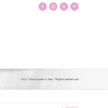
Facebook
Instagram
X
Pinterest
Inicio
Enlace Lourdes & Gaby
Blogtiful-preboda-Lou6
Anterior