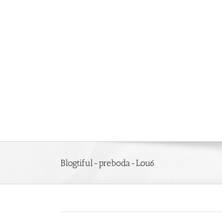
Saltar
al
contenido
Blogtiful-preboda-Lou6