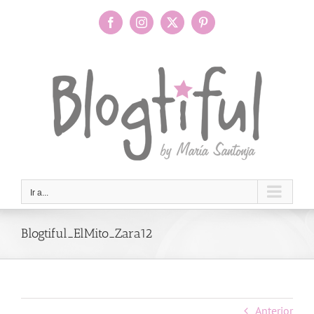
Saltar
al
Facebook
Instagram
X
Pinterest
contenido
Ir a...
Blogtiful_ElMito_Zara12
Anterior