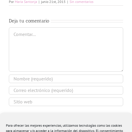
Por
Maria Santonja
|
junio 21st, 2015
|
Sin comentarios
Deja tu comentario
Comentar
Guardar mi nombre, email y sitio web en este
navegador para la próxima vez que comente.
Para ofrecer las mejores experiencias, utilizamos tecnologías como las cookies
para almacenar y/o acceder a la información del dispositivo. El consentimiento