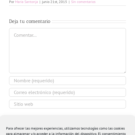
Por
Maria Santonja
|
junio 21st, 2015
|
Sin comentarios
Deja tu comentario
Comentar
Guardar mi nombre, email y sitio web en este
navegador para la próxima vez que comente.
Para ofrecer las mejores experiencias, utilizamos tecnologías como las cookies
para almacenar y/o acceder a la información del dispositivo. El consentimiento