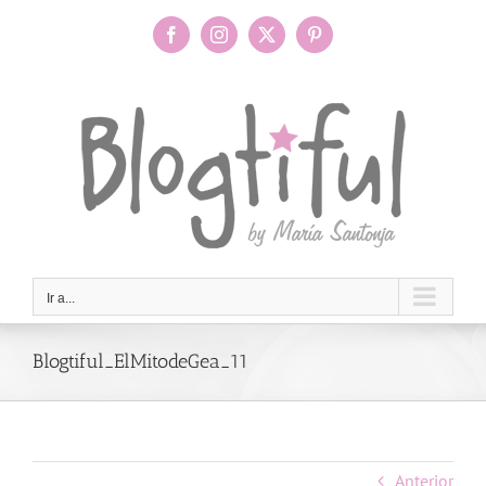
Saltar
al
Facebook
Instagram
X
Pinterest
contenido
Ir a...
Blogtiful_ElMitodeGea_11
Anterior