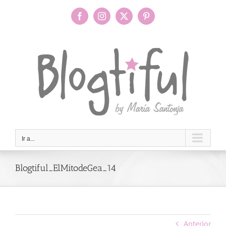
Saltar
al
Facebook
Instagram
X
Pinterest
contenido
Ir a...
Blogtiful_ElMitodeGea_14
Anterior