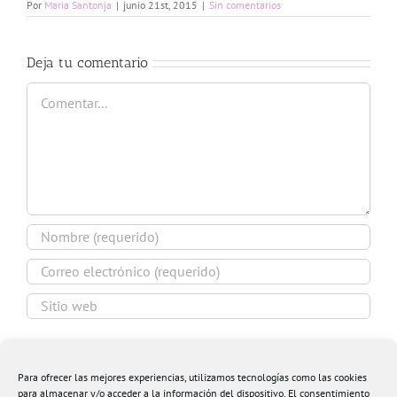
Por
Maria Santonja
|
junio 21st, 2015
|
Sin comentarios
Deja tu comentario
Comentar
Guardar mi nombre, email y sitio web en este
navegador para la próxima vez que comente.
Para ofrecer las mejores experiencias, utilizamos tecnologías como las cookies
para almacenar y/o acceder a la información del dispositivo. El consentimiento