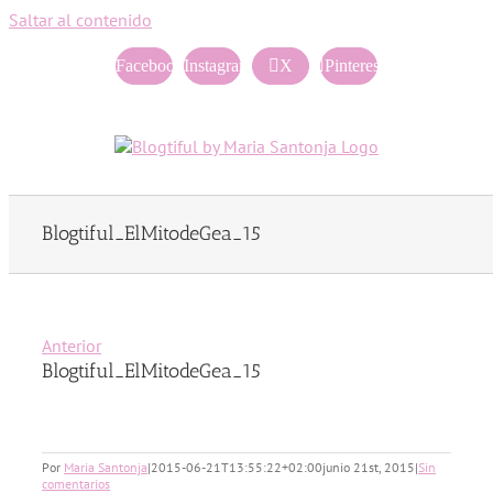
Saltar al contenido
Facebook
Instagram
X
Pinterest
Blogtiful_ElMitodeGea_15
Anterior
Blogtiful_ElMitodeGea_15
Por
Maria Santonja
|
2015-06-21T13:55:22+02:00
junio 21st, 2015
|
Sin
comentarios