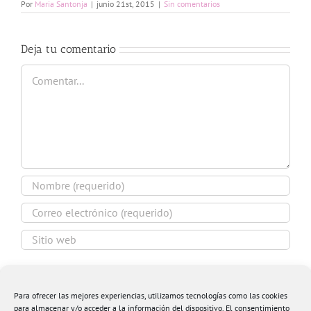
Por
Maria Santonja
|
junio 21st, 2015
|
Sin comentarios
Deja tu comentario
Comentar
Guardar mi nombre, email y sitio web en este
navegador para la próxima vez que comente.
Para ofrecer las mejores experiencias, utilizamos tecnologías como las cookies
para almacenar y/o acceder a la información del dispositivo. El consentimiento