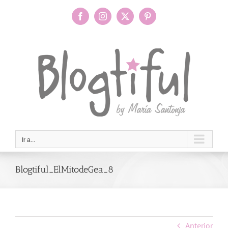
Saltar
al
Facebook
Instagram
X
Pinterest
contenido
Ir a...
Blogtiful_ElMitodeGea_8
Anterior